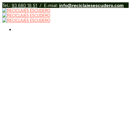
Tel.:
93 680 18 51
/ E-mial:
info@reciclajesescudero.com