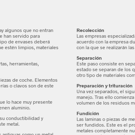
ay algunos que no entran
Recolección
e han servido para
Las empresas especializada
 tipo de envases deberá
acuerdo con la empresa due
e estén limpios, materiales
con la que se realizarán la
Separación
tas, herramientas,
Este paso consiste en sep
estado se separan de los q
otro tipo de materiales co
piezas de coche. Elementos
ías o clavos son de este
Preparación y trituración
Una vez separados, el sigui
manejo. Tras ello comienza 
 que lo hace muy presente
volumen de los residuos me
ienen aluminio.
Fundición
su conductibilidad y
Las laminas o piezas de met
ste metal.
ser fundidos. Este es el pr
metales completamente nuev
as antiguas como un metal