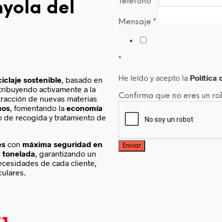
Teléfono
*
yola del
Mensaje
*
*
He leído y acepto la
Política
ciclaje sostenible
, basado en
tribuyendo activamente a la
Confirma que no eres un r
xtracción de nuevas materias
uos
, fomentando la
economía
o de recogida y tratamiento de
ès
con
máxima seguridad en
 tonelada
, garantizando un
ecesidades de cada cliente,
ulares.