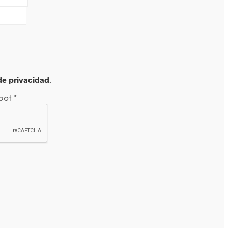
 de privacidad
.
obot
*