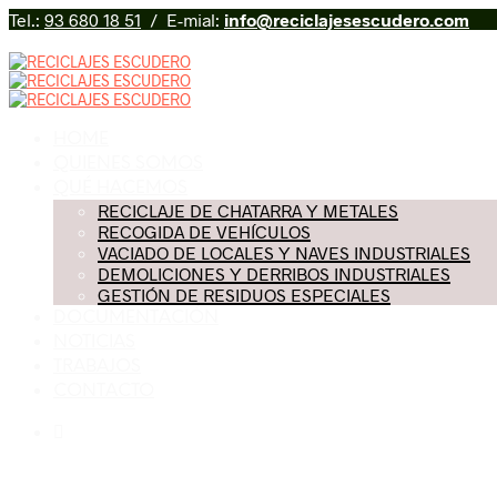
Tel.:
93 680 18 51
/ E-mial:
info@reciclajesescudero.com
HOME
QUIENES SOMOS
QUÉ HACEMOS
RECICLAJE DE CHATARRA Y METALES
RECOGIDA DE VEHÍCULOS
VACIADO DE LOCALES Y NAVES INDUSTRIALES
DEMOLICIONES Y DERRIBOS INDUSTRIALES
GESTIÓN DE RESIDUOS ESPECIALES
DOCUMENTACIÓN
NOTICIAS
TRABAJOS
CONTACTO