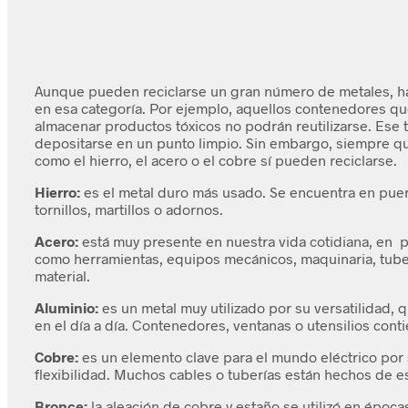
Aunque pueden reciclarse un gran número de metales, h
en esa categoría. Por ejemplo, aquellos contenedores qu
almacenar productos tóxicos no podrán reutilizarse. Ese
depositarse en un punto limpio. Sin embargo, siempre qu
como el hierro, el acero o el cobre sí pueden reciclarse.
Hierro:
es el metal duro más usado. Se encuentra en puer
tornillos, martillos o adornos.
Acero:
está muy presente en nuestra vida cotidiana, en 
como herramientas, equipos mecánicos, maquinaria, tuber
material.
Aluminio:
es un metal muy utilizado por su versatilidad,
en el día a día. Contenedores, ventanas o utensilios cont
Cobre:
es un elemento clave para el mundo eléctrico por 
flexibilidad. Muchos cables o tuberías están hechos de e
Bronce:
la aleación de cobre y estaño se utilizó en époc