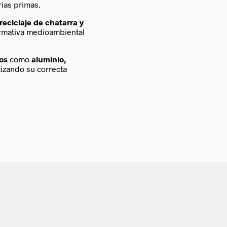
ias primas.
reciclaje de chatarra y
ormativa medioambiental
cos
como
aluminio,
tizando su correcta