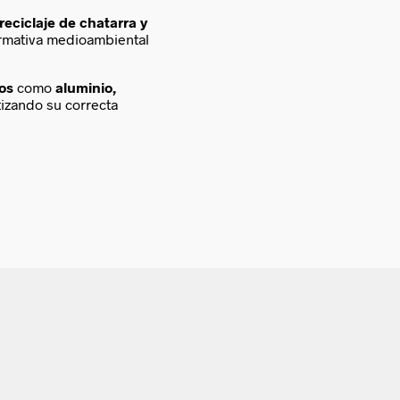
reciclaje de chatarra y
ormativa medioambiental
cos
como
aluminio,
tizando su correcta