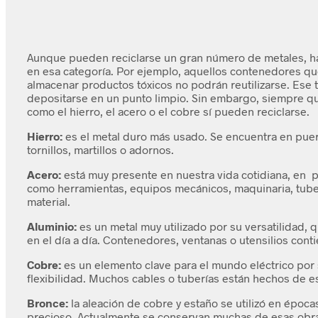
Aunque pueden reciclarse un gran número de metales, h
en esa categoría. Por ejemplo, aquellos contenedores qu
almacenar productos tóxicos no podrán reutilizarse. Ese
depositarse en un punto limpio. Sin embargo, siempre qu
como el hierro, el acero o el cobre sí pueden reciclarse.
Hierro:
es el metal duro más usado. Se encuentra en puer
tornillos, martillos o adornos.
Acero:
está muy presente en nuestra vida cotidiana, en 
como herramientas, equipos mecánicos, maquinaria, tuber
material.
Aluminio:
es un metal muy utilizado por su versatilidad,
en el día a día. Contenedores, ventanas o utensilios cont
Cobre:
es un elemento clave para el mundo eléctrico por 
flexibilidad. Muchos cables o tuberías están hechos de e
Bronce:
la aleación de cobre y estaño se utilizó en époc
precioso. Actualmente se conservan muchas de esas obra