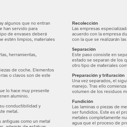
ay algunos que no entran
Recolección
e han servido para
Las empresas especializada
 tipo de envases deberá
acuerdo con la empresa due
e estén limpios, materiales
con la que se realizarán la
Separación
tas, herramientas,
Este paso consiste en sep
estado se separan de los q
otro tipo de materiales co
piezas de coche. Elementos
ías o clavos son de este
Preparación y trituración
Una vez separados, el sigui
manejo. Tras ello comienza 
 que lo hace muy presente
volumen de los residuos me
ienen aluminio.
Fundición
su conductibilidad y
Las laminas o piezas de met
ste metal.
ser fundidos. Este es el pr
metales completamente nuev
as antiguas como un metal
agua que el proceso de pr
s, además de estatuas,