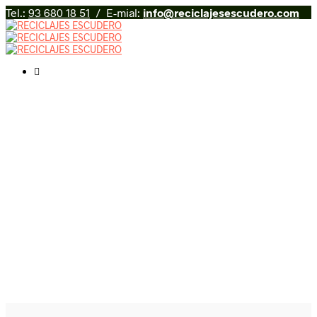
Tel.:
93 680 18 51
/ E-mial:
info@reciclajesescudero.com
CHATARRERÍA EN SANT
CUGAT DEL VALLÈS
SERVICIOS INTEGRALES DE
CHATARRERÍA Y RECICLAJE