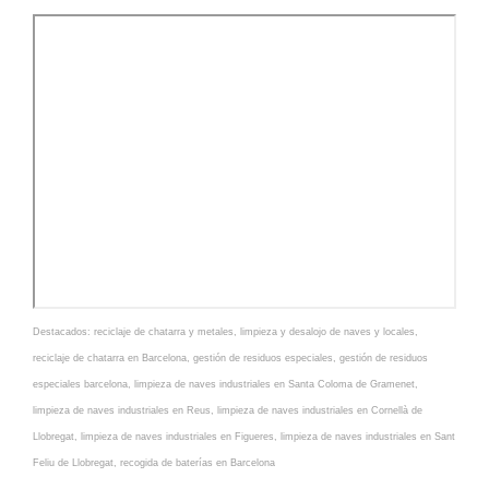
Destacados:
reciclaje de chatarra y metales
,
limpieza y desalojo de naves y locales
,
reciclaje de chatarra en Barcelona
,
gestión de residuos especiales
,
gestión de residuos
especiales barcelona
,
limpieza de naves industriales en Santa Coloma de Gramenet
,
limpieza de naves industriales en Reus
,
limpieza de naves industriales en Cornellà de
Llobregat
,
limpieza de naves industriales en Figueres
,
limpieza de naves industriales en Sant
Feliu de Llobregat
,
recogida de baterías en Barcelona