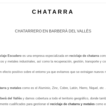
CHATARRA
CHATARRERO EN BARBERÀ DEL VALLÈS
claje Escudero
es una empresa especializada en
reciclaje de chatarra
comp
rricos y metales industriales, así como la recuperación, gestión, transporte y
n efecto positivo sobre el entorno ya que evitamos que se extraigan nuevos re
tarra y metales
como es el Aluminio, Zinc, Cobre, Latón, Hierro, Niquel, etc .
berà del Vallès
y damos cobertura a todo el territorio geográfico, donde tam
mente cualificados para gestionar el
reciclaje de chatarra y metales
como es 