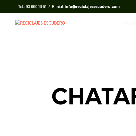
Tel.:
93 680 18 51
/ E-mial:
info@reciclajesescudero.com
HOM
CHATA