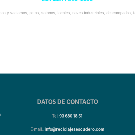
os y vaciamos, pisos, sotanos, locales, naves industriales, descampados, t
DATOS DE CONTACTO
a
Tel.
93 680 18 51
y
E-mail:.
info@reciclajesescudero.com