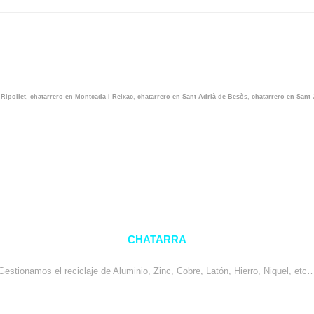
 Ripollet
,
chatarrero en Montcada i Reixac
,
chatarrero en Sant Adrià de Besòs
,
chatarrero en Sant
CHATARRA
Gestionamos el reciclaje de Aluminio, Zinc, Cobre, Latón, Hierro, Niquel, etc