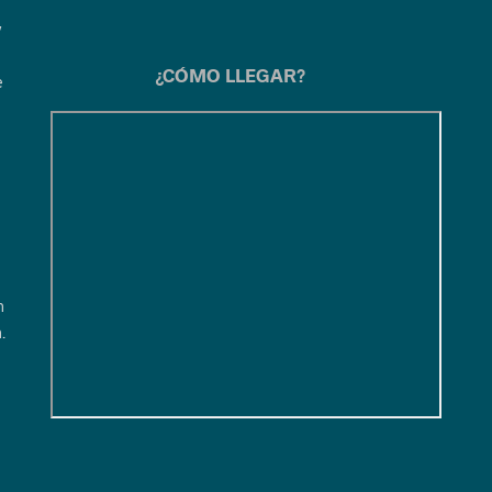
y
¿CÓMO LLEGAR?
e
1
n
.