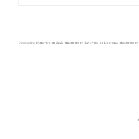
Destacados:
chatarrero en Gavà
,
chatarrero en Sant Feliu de Llobregat
,
chatarrero en