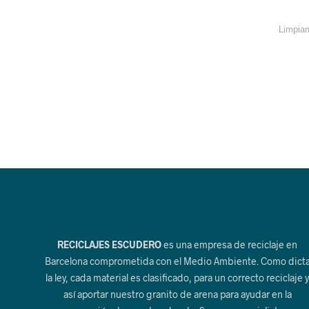
Limpiam
RECICLAJES ESCUDERO
es una empresa de reciclaje en
Barcelona comprometida con el Medio Ambiente. Como dict
la ley, cada material es clasificado, para un correcto reciclaje 
así aportar nuestro granito de arena para ayudar en la