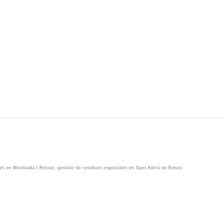
les en Montcada i Reixac
,
gestión de residuos especiales en Sant Adrià de Besos