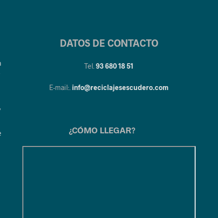
DATOS DE CONTACTO
a
Tel.
93 680 18 51
y
E-mail:.
info@reciclajesescudero.com
y
¿CÓMO LLEGAR?
e
1