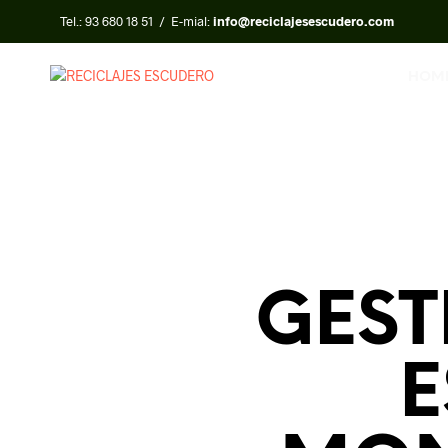
Tel.:
93 680 18 51
/ E-mial:
info@reciclajesescudero.com
HOM
GEST
E