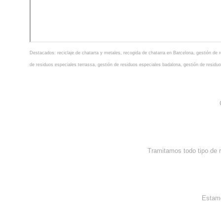
Destacados:
reciclaje de chatarra y metales
,
recogida de chatarra en Barcelona
,
gestión de 
de residuos especiales terrassa
,
gestión de residuos especiales badalona
,
gestión de residu
Tramitamos todo tipo de 
Estamo