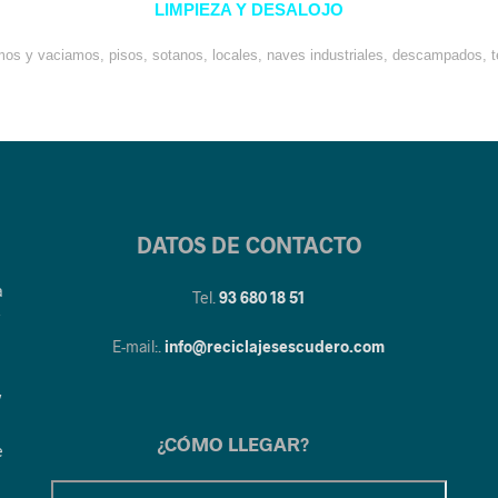
LIMPIEZA Y DESALOJO
os y vaciamos, pisos, sotanos, locales, naves industriales, descampados, t
DATOS DE CONTACTO
a
Tel.
93 680 18 51
y
E-mail:.
info@reciclajesescudero.com
y
¿CÓMO LLEGAR?
e