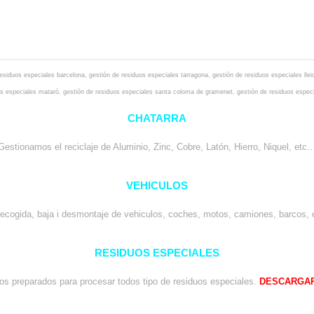
residuos especiales barcelona
,
gestión de residuos especiales tarragona
,
gestión de residuos especiales llei
os especiales mataró
,
gestión de residuos especiales santa coloma de gramenet
,
gestión de residuos espec
CHATARRA
Gestionamos el reciclaje de Aluminio, Zinc, Cobre, Latón, Hierro, Niquel, etc
VEHICULOS
recogida, baja i desmontaje de vehiculos, coches, motos, camiones, barcos
RESIDUOS ESPECIALES
s preparados para procesar todos tipo de residuos especiales.
DESCARGAR