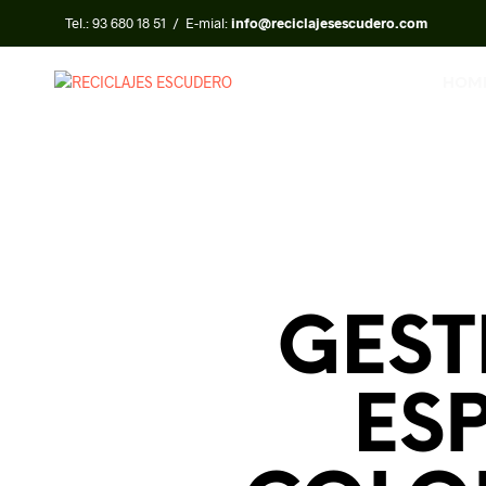
Tel.:
93 680 18 51
/ E-mial:
info@reciclajesescudero.com
HOM
GEST
ES