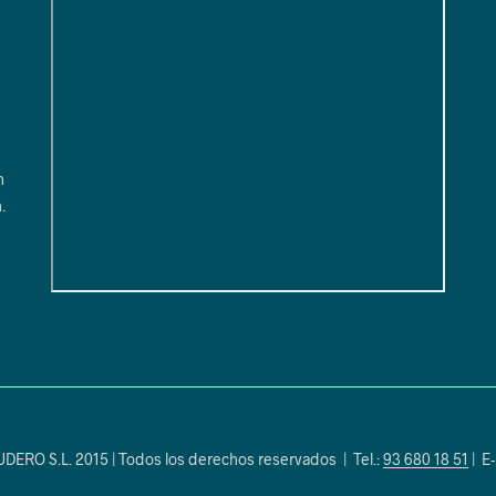
1
n
.
RO S.L. 2015 | Todos los derechos reservados | Tel.:
93 680 18 51
| E-