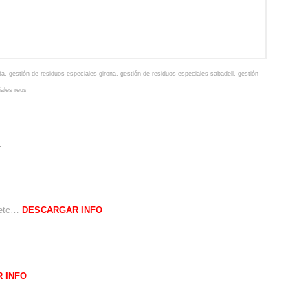
da
,
gestión de residuos especiales girona
,
gestión de residuos especiales sabadell
,
gestión
iales reus
…
, etc…
DESCARGAR INFO
 INFO