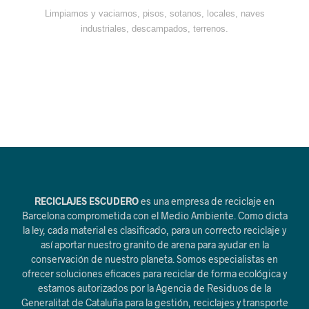
Limpiamos y vaciamos, pisos, sotanos, locales, naves
industriales, descampados, terrenos.
RECICLAJES ESCUDERO
es una empresa de reciclaje en
Barcelona comprometida con el Medio Ambiente. Como dicta
la ley, cada material es clasificado, para un correcto reciclaje y
así aportar nuestro granito de arena para ayudar en la
conservación de nuestro planeta. Somos especialistas en
ofrecer soluciones eficaces para reciclar de forma ecológica y
estamos autorizados por la Agencia de Residuos de la
Generalitat de Cataluña para la gestión, reciclajes y transporte