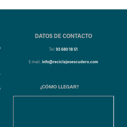
DATOS DE CONTACTO
a
Tel.
93 680 18 51
y
E-mail:.
info@reciclajesescudero.com
y
¿CÓMO LLEGAR?
e