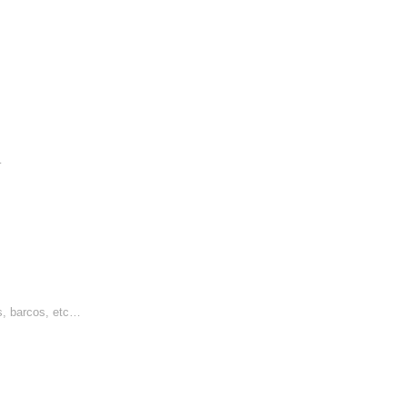
…
s, barcos, etc…