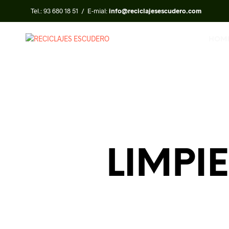
Tel.:
93 680 18 51
/ E-mial:
info@reciclajesescudero.com
HOM
LIMPI