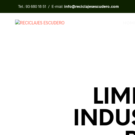
Tel.:
93 680 18 51
/ E-mial:
info@reciclajesescudero.com
HOM
LIM
INDU