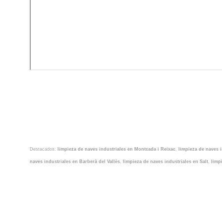
Destacados:
limpieza de naves industriales en Montcada i Reixac
,
limpieza de naves 
naves industriales en Barberà del Vallès
,
limpieza de naves industriales en Salt
,
limp