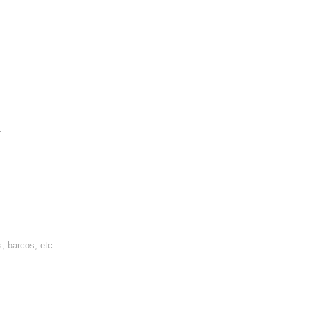
…
s, barcos, etc…