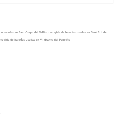
ías usadas en Sant Cugat del Vallès
,
recogida de baterías usadas en Sant Boi de
ecogida de baterías usadas en Vilafranca del Penedès
…