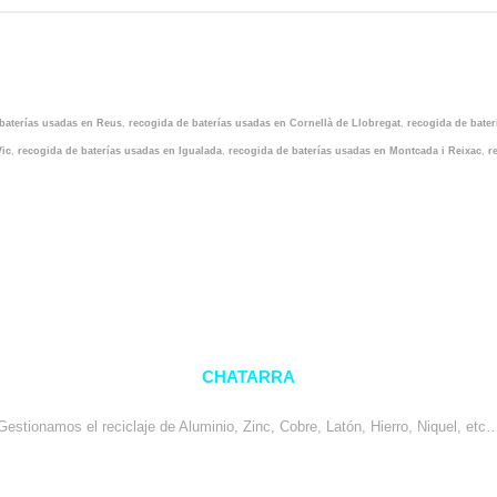
baterías usadas en Reus
,
recogida de baterías usadas en Cornellà de Llobregat
,
recogida de bater
Vic
,
recogida de baterías usadas en Igualada
,
recogida de baterías usadas en Montcada i Reixac
,
r
CHATARRA
Gestionamos el reciclaje de Aluminio, Zinc, Cobre, Latón, Hierro, Niquel, etc