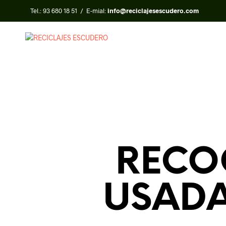
Tel.:
93 680 18 51
/ E-mial:
info@reciclajesescudero.com
RECO
USADA