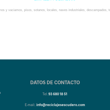
os y vaciamos, pisos, sotanos, locales, naves industriales, descampados, t
DATOS DE CONTACTO
a
Tel.
93 680 18 51
y
E-mail:.
info@reciclajesescudero.com