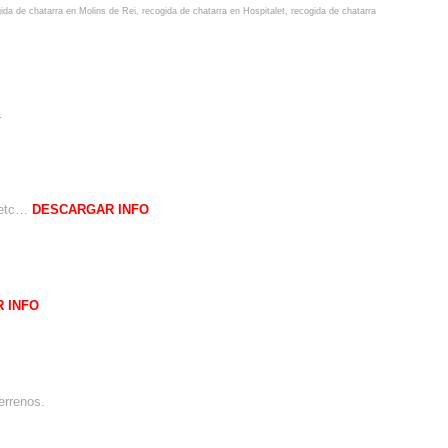
ida de chatarra en Molins de Rei
,
recogida de chatarra en Hospitalet
,
recogida de chatarra
…
, etc…
DESCARGAR INFO
 INFO
errenos.