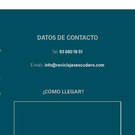
DATOS DE CONTACTO
a
Tel.
93 680 18 51
y
E-mail:.
info@reciclajesescudero.com
y
¿CÓMO LLEGAR?
e