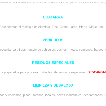
je de chatarra en Barcelona
,
reciclaje de chatarra en Molins de Rei
,
recogida de chatarra en Barcelona
,
recog
CHATARRA
Gestionamos el reciclaje de Aluminio, Zinc, Cobre, Latón, Hierro, Niquel, etc
VEHICULOS
recogida, baja i desmontaje de vehiculos, coches, motos, camiones, barcos
RESIDUOS ESPECIALES
s preparados para procesar todos tipo de residuos especiales.
DESCARGAR
LIMPIEZA Y DESALOJO
os y vaciamos, pisos, sotanos, locales, naves industriales, descampados, t