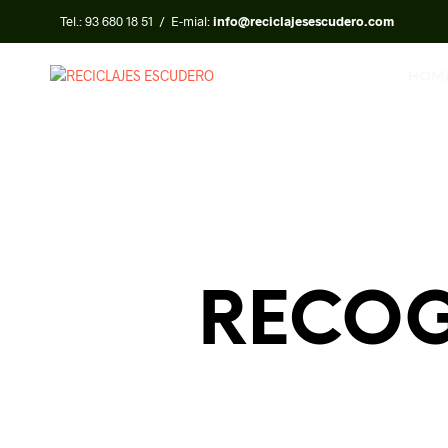
Tel.:
93 680 18 51
/ E-mial:
info@reciclajesescudero.com
HOM
RECOG