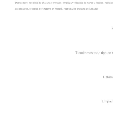
Destacados:
reciclaje de chatarra y metales
,
limpieza y desalojo de naves y locales
,
recicla
en Badalona
,
recogida de chatarra en Mataró
,
recogida de chatarra en Sabadell
Tramitamos todo tipo de 
Estamo
Limpiam