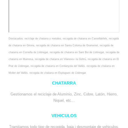
Destacados:
reciclaje de chatarra y metales
,
recogida de chatarra en Castelldefels
,
recogida
de chatarra en Girona
,
recogida de chatarra en Santa Coloma de Gramenet
,
recogida de
chatarra en Cornella de Llobregat
,
recogida de chatarra en Sant Boi de Llobregat
,
recogida de
chatarra en Manresa
,
recogida de chatarra en Vilanova i la Geltrú
,
recogida de chatarra en El
Prat de Llobregat
,
recogida de chatarra en Cerdanyola del Vallès
,
recogida de chatarra en
Mollet del Vallès
,
recogida de chatarra en Esplugues de Llobregat
CHATARRA
Gestionamos el reciclaje de Aluminio, Zinc, Cobre, Latón, Hierro,
Niquel, etc…
VEHICULOS
Tramitamos todo tipo de recogida, baja i desmontaje de vehiculos,