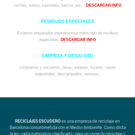
coches, motos, camiones, barcos, etc…
DESCARGAR INFO
RESIDUOS ESPECIALES
Estamos preparados para procesar todos tipo de residuos
especiales.
DESCARGAR INFO
LIMPIEZA Y DESALOJO
Limpiamos y vaciamos, pisos, sotanos, locales, naves
industriales, descampados, terrenos.
RECICLAJES ESCUDERO
es una empresa de reciclaje en
Barcelona comprometida con el Medio Ambiente. Como dicta
la ley, cada material es clasificado, para un correcto reciclaje y