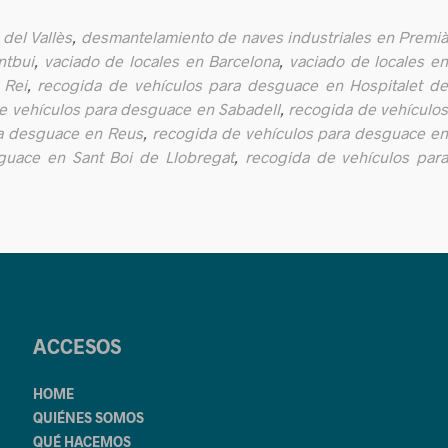
del Vallès
,
desmantelamiento de naves industriales en Premi
ntbui
,
vaciado de locales en Barcelona
,
vaciado de locales e
 Rei
,
recogida de vehículos para desguace en Hospitalet d
e vehículos para desguace en Sabadell
,
recogida de vehículo
ra desguace en Reus
,
recogida de vehículos para desguace e
guace en Sant Boi de Llobregat
,
recogida de vehículos par
ACCESOS
HOME
QUIÉNES SOMOS
QUÉ HACEMOS