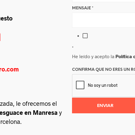
MENSAJE
*
uesto
1
*
He leído y acepto la
Política
ero.com
CONFIRMA QUE NO ERES UN 
ada, le ofrecemos el
desguace en Manresa
y
rcelona.