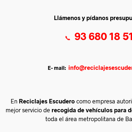
Llámenos y pídanos presup
93 680 18 5
📞
info@reciclajesescud
E- mail:
En
Reciclajes Escudero
como empresa autoriz
mejor servicio de
recogida de vehículos para 
toda el área metropolitana de Ba