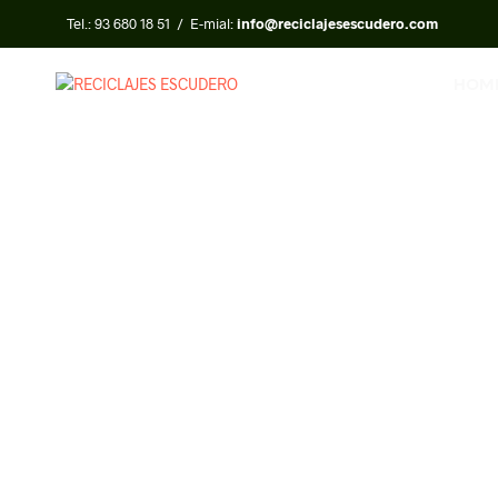
Tel.:
93 680 18 51
/ E-mial:
info@reciclajesescudero.com
HOM
RECOGI
DES