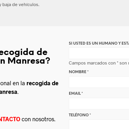
 baja de vehículos.
SI USTED ES UN HUMANO Y EST
recogida de
en Manresa?
Campos marcados con
*
son 
NOMBRE
*
ional en la
recogida de
anresa
.
EMAIL
*
TELÉFONO
*
NTACTO
con nosotros.