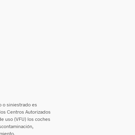
o o siniestrado es
los Centros Autorizados
de uso (VFU) los coches
escontaminación,
amiento.