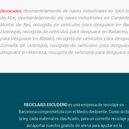
desmantelamiento de naves industriales en Sant J
Destacados:
de Mar
,
desmantelamiento de naves industriales en Carded
Molins de Rei
,
recogida de vehículos para desguace en Ba
Llobregat
,
recogida de vehículos para desguace en Badalona
para desguace en Mataró
,
recogida de vehículos para desgu
Cornellà de Llobregat
,
recogida de vehículos para desguace
desguace en Manresa
,
recogida de vehículos para desguace 
RECICLAJES ESCUDERO
es una empresa de reciclaje en
Barcelona comprometida con el Medio Ambiente. Como dict
la ley, cada material es clasificado, para un correcto reciclaje 
así aportar nuestro granito de arena para ayudar en la