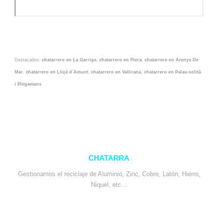
Destacados:
chatarrero en La Garriga
,
chatarrero en Piera
,
chatarrero en Arenys De
Mar
,
chatarrero en Lliçà d´Amunt
,
chatarrero en Vallirana
,
chatarrero en Palau-solità
i Plegamans
CHATARRA
Gestionamos el reciclaje de Aluminio, Zinc, Cobre, Latón, Hierro,
Niquel, etc…