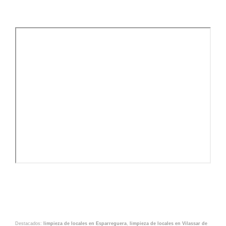
Destacados:
limpieza de locales en Esparreguera
,
limpieza de locales en Vilassar de